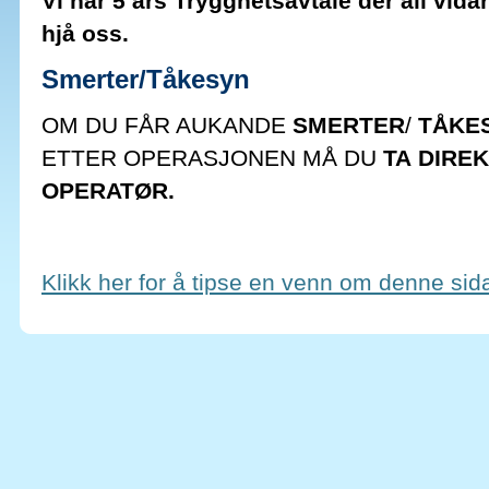
Vi har 5 års Trygghetsavtale der all vida
hjå oss.
Smerter/Tåkesyn
OM DU FÅR AUKANDE
SMERTER
/
TÅKE
ETTER OPERASJONEN MÅ DU
TA
DIRE
OPERATØR.
Klikk her for å tipse en venn om denne sid